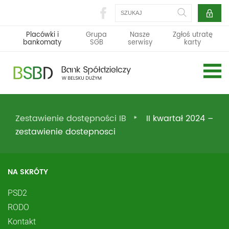
Szukaj
Placówki i
Grupa
Nasze
Zgłoś utratę
bankomaty
SGB
serwisy
karty
Zestawienie dostępności IB
II kwartał 2024 –
zestawienie dostepnosci
NA SKRÓTY
PSD2
RODO
Kontakt