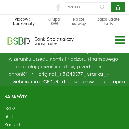
Szukaj
Placówki i
Grupa
Nasze
Zgłoś utratę
bankomaty
SGB
serwisy
karty
Webinarium CEDUR „Oszustwa z wykorzystaniem
wizerunku Urzędu Komisji Nadzoru Finansowego
– jak działają oszuści i jak się przed nimi
chronić”
original_1151349377_Grafika_-
_webinarium_CEDUR_dla_seniorow_i_ich_opiek
_23_listopada_2023_roku_83976
NA SKRÓTY
PSD2
RODO
Kontakt