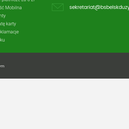
ć Mobilna
sekretariat@bsbelskduzy
nty
atę karty
reklamacje
ku
żym