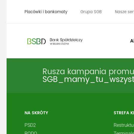
Placówki i bankomaty
Grupa SGB
Nasze ser
A
Rusza kampania promuj
SGB_mamy_tu_wszyst
NA SKRÓTY
STREFA K
PSD2
Restruktu
RODO
Terminale