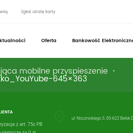
wisy
Zgłoś utratę karty
ktualności
Oferta
Bankowość Elektroniczn
ąca mobilne przyspieszenie
ko_YouYube-645×363
LIENTA
ul. Nocznickiego 3, 05-622 Belsk 
ryzacja z art. 75c PB
 płatnicze za 0 zł