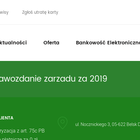
wisy
Zgłoś utratę karty
ktualności
Oferta
Bankowość Elektroniczn
awozdanie zarzadu za 2019
LIENTA
ul. Nocznickiego 3, 05-622 Belsk 
ryzacja z art. 75c PB
 płatnicze za 0 zł