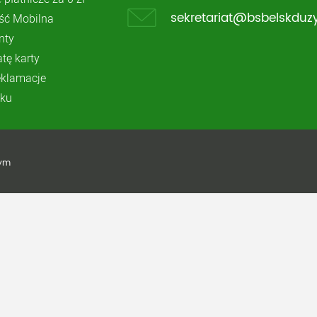
ć Mobilna
sekretariat@bsbelskduzy
nty
atę karty
reklamacje
ku
żym