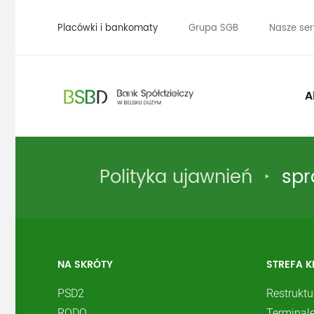
Placówki i bankomaty
Grupa SGB
Nasze ser
A
Polityka ujawnień
spr
NA SKRÓTY
STREFA K
PSD2
Restruktu
RODO
Terminale