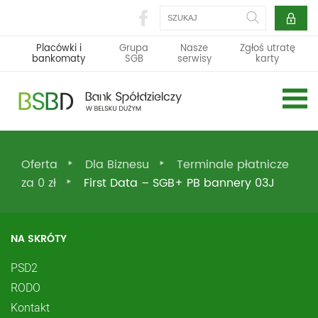
Szukaj
Placówki i
Grupa
Nasze
Zgłoś utratę
bankomaty
SGB
serwisy
karty
Oferta
Dla Biznesu
Terminale płatnicze
za 0 zł
First Data – SGB+ PB bannery 03J
NA SKRÓTY
PSD2
RODO
Kontakt