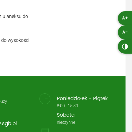
niu aneksu do
A+
A-
y do wysokości
Poniedziałek - Piątek
Duży
8:00 - 15:30
Sobota
nieczynne
.sgb.pl