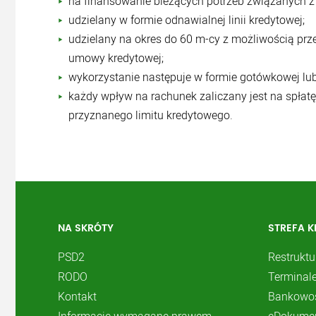
na finansowanie bieżących potrzeb związanych z
udzielany w formie odnawialnej linii kredytowej;
udzielany na okres do 60 m-cy z możliwością prz
umowy kredytowej;
wykorzystanie następuje w formie gotówkowej lu
każdy wpływ na rachunek zaliczany jest na spłat
przyznanego limitu kredytowego.
NA SKRÓTY
STREFA K
PSD2
Restruktu
RODO
Terminale
Kontakt
Bankowoś