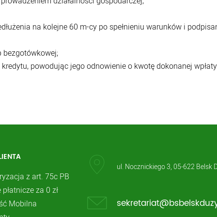
 prowadzeniem działalności gospodarczej;
edłużenia na kolejne 60 m-cy po spełnieniu warunków i podpisa
b bezgotówkowej;
ę kredytu, powodując jego odnowienie o kwotę dokonanej wpłat
LIENTA
ul. Nocznickiego 3, 05-622 Belsk 
ryzacja z art. 75c PB
 płatnicze za 0 zł
ć Mobilna
sekretariat@bsbelskduzy