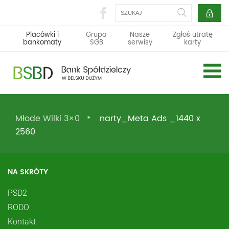
Szukaj
Placówki i
Grupa
Nasze
Zgłoś utratę
bankomaty
SGB
serwisy
karty
Młode Wilki 3×0
narty_Meta Ads _1440 x
2560
NA SKRÓTY
PSD2
RODO
Kontakt