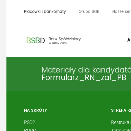
Placówki i bankomaty
Grupa SGB
Nasze ser
A
Materiały dla kandyda
Formularz_RN_zal_PB
NA SKRÓTY
STREFA K
PSD2
Restruktu
RODO
Terminale