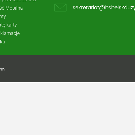
ć Mobilna
sekretariat@bsbelskduzy
nty
atę karty
reklamacje
ku
żym