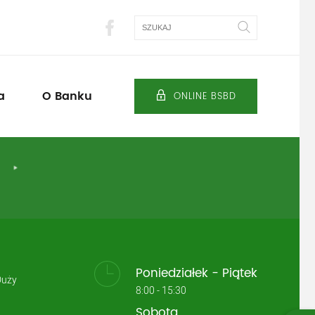
Szukaj
a
O Banku
ONLINE BSBD
j
Poniedziałek - Piątek
Duży
8:00 - 15:30
Sobota