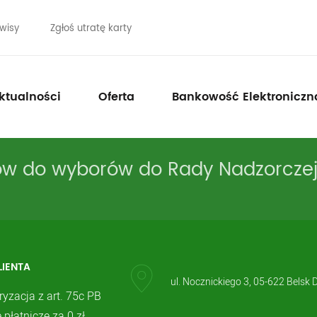
wisy
Zgłoś utratę karty
ktualności
Oferta
Bankowość Elektroniczn
tów do wyborów do Rady Nadzorcze
LIENTA
ul. Nocznickiego 3, 05-622 Belsk 
ryzacja z art. 75c PB
 płatnicze za 0 zł