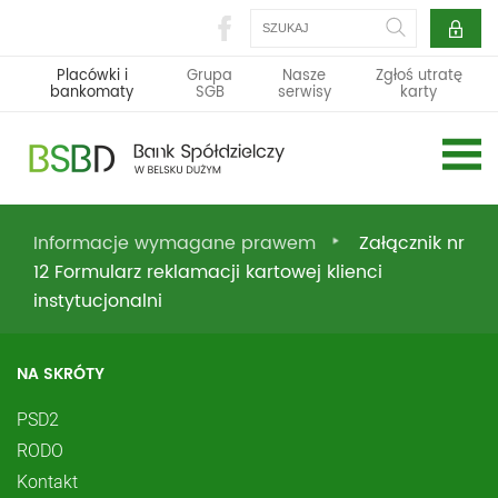
Szukaj
Placówki i
Grupa
Nasze
Zgłoś utratę
bankomaty
SGB
serwisy
karty
Informacje wymagane prawem
Załącznik nr
12 Formularz reklamacji kartowej klienci
instytucjonalni
NA SKRÓTY
PSD2
RODO
Kontakt