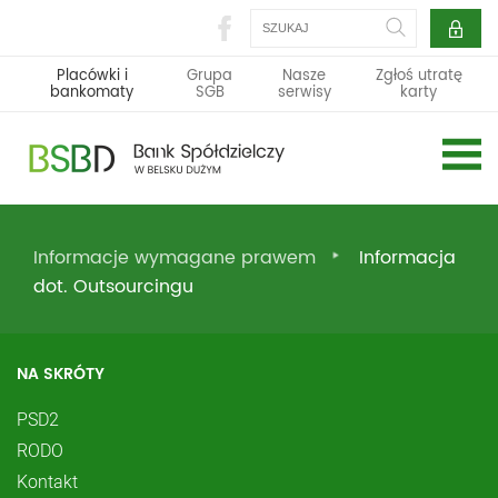
Szukaj
Placówki i
Grupa
Nasze
Zgłoś utratę
bankomaty
SGB
serwisy
karty
Informacje wymagane prawem
Informacja
dot. Outsourcingu
NA SKRÓTY
PSD2
RODO
Kontakt