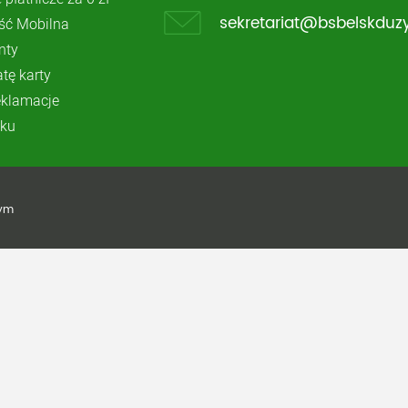
ć Mobilna
sekretariat@bsbelskduzy
nty
atę karty
reklamacje
ku
żym