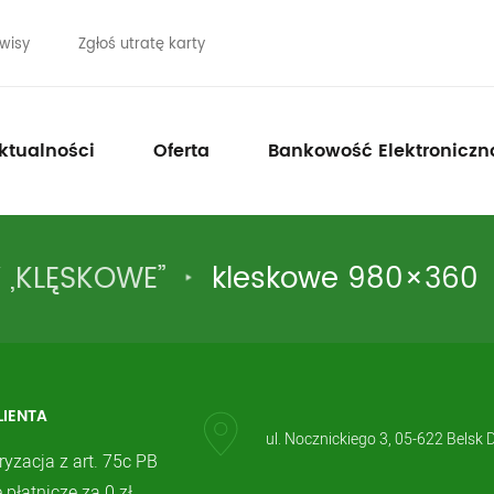
wisy
Zgłoś utratę karty
ktualności
Oferta
Bankowość Elektroniczn
 „KLĘSKOWE”
kleskowe 980×360
LIENTA
ul. Nocznickiego 3, 05-622 Belsk 
ryzacja z art. 75c PB
 płatnicze za 0 zł