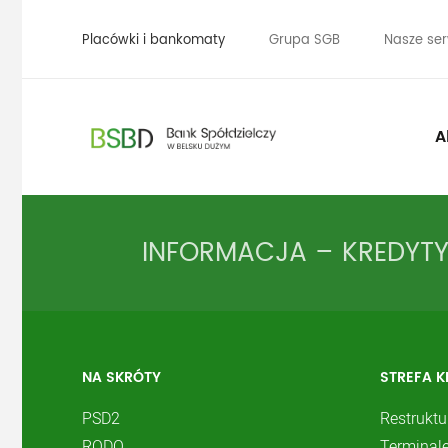
Placówki i bankomaty
Grupa SGB
Nasze ser
A
INFORMACJA – KREDYTY
NA SKRÓTY
STREFA K
PSD2
Restruktu
RODO
Terminale