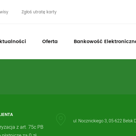
wisy
Zgłoś utratę karty
ktualności
Oferta
Bankowość Elektroniczn
LIENTA
ul. Nocznickiego 3, 05-622 Belsk 
ryzacja z art. 75c PB
 płatnicze za 0 zł