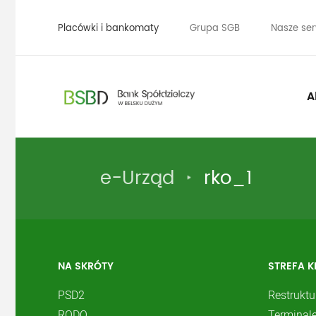
Placówki i bankomaty
Grupa SGB
Nasze ser
A
e-Urząd
rko_1
NA SKRÓTY
STREFA K
PSD2
Restruktu
RODO
Terminale