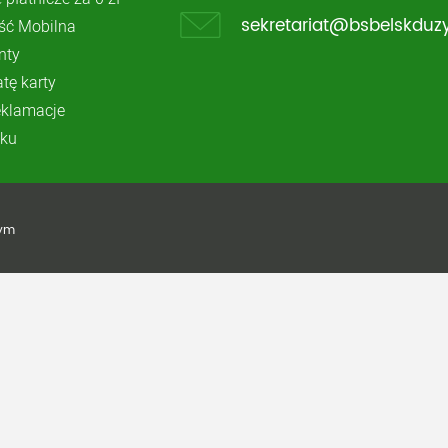
ć Mobilna
sekretariat@bsbelskduzy
nty
atę karty
reklamacje
ku
żym