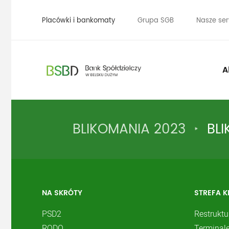
Placówki i bankomaty
Grupa SGB
Nasze ser
A
BLIKOMANIA 2023
BL
NA SKRÓTY
STREFA K
PSD2
Restruktu
RODO
Terminale