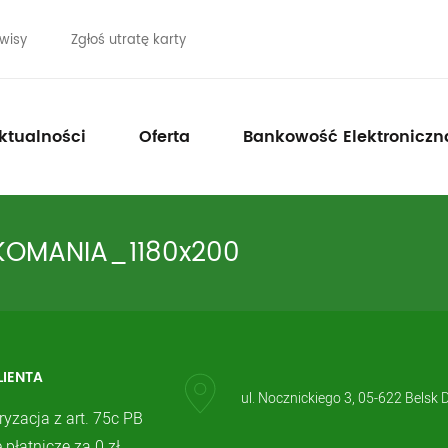
wisy
Zgłoś utratę karty
ktualności
Oferta
Bankowość Elektroniczn
IKOMANIA_1180x200
LIENTA
ul. Nocznickiego 3, 05-622 Belsk 
ryzacja z art. 75c PB
 płatnicze za 0 zł