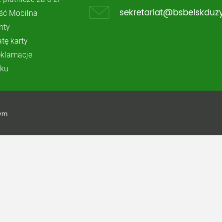
ć Mobilna
sekretariat@bsbelskduzy
nty
atę karty
reklamacje
ku
żym