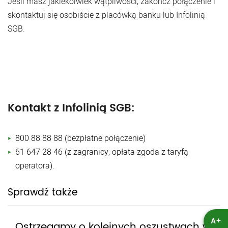
Jeśli masz jakiekolwiek wątpliwości, zakończ połączenie i
skontaktuj się osobiście z placówką banku lub Infolinią
SGB.
Kontakt z Infolinią SGB:
800 88 88 88 (bezpłatne połączenie)
61 647 28 46 (z zagranicy; opłata zgoda z taryfą
operatora).
Sprawdź także
A+
Ostrzegamy o kolejnych oszustwach w