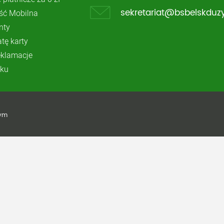
ć Mobilna
sekretariat@bsbelskduzy
nty
atę karty
reklamacje
ku
żym