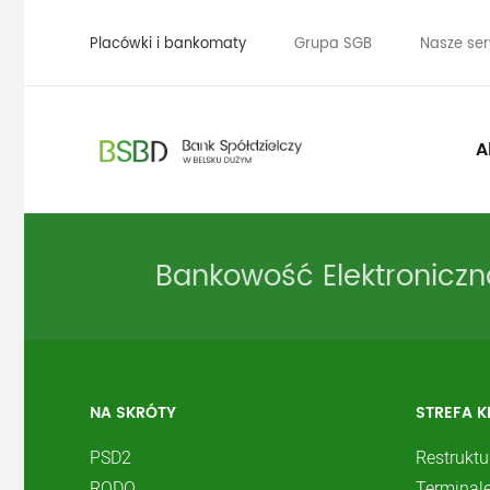
Placówki i bankomaty
Grupa SGB
Nasze ser
A
Bankowość Elektroniczn
NA SKRÓTY
STREFA K
PSD2
Restruktu
RODO
Terminale