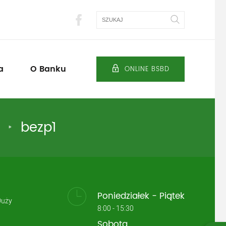
Szukaj
a
O Banku
ONLINE BSBD
bezp`1
Poniedziałek - Piątek
Duży
8:00 - 15:30
Sobota