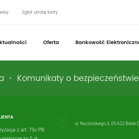
wisy
Zgłoś utratę karty
ktualności
Oferta
Bankowość Elektroniczn
a
Komunikaty o bezpieczeństwie
LIENTA
ul. Nocznickiego 3, 05-622 Belsk 
ryzacja z art. 75c PB
 płatnicze za 0 zł