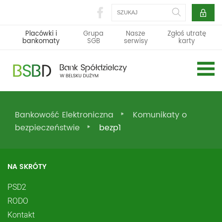
Szukaj
Placówki i
Grupa
Nasze
Zgłoś utratę
bankomaty
SGB
serwisy
karty
Bankowość Elektroniczna
Komunikaty o
bezpieczeństwie
bezp`1
NA SKRÓTY
PSD2
RODO
Kontakt