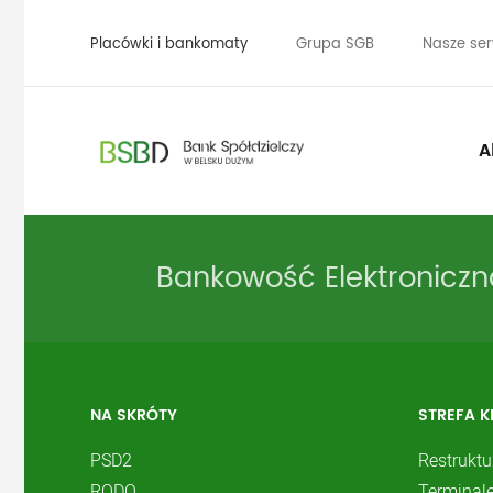
Placówki i bankomaty
Grupa SGB
Nasze ser
A
Bankowość Elektroniczn
NA SKRÓTY
STREFA K
PSD2
Restruktu
RODO
Terminale