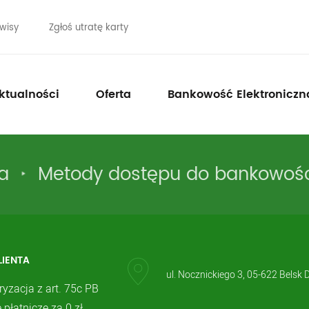
wisy
Zgłoś utratę karty
ktualności
Oferta
Bankowość Elektroniczn
a
Metody dostępu do bankowości
LIENTA
ul. Nocznickiego 3, 05-622 Belsk 
ryzacja z art. 75c PB
 płatnicze za 0 zł