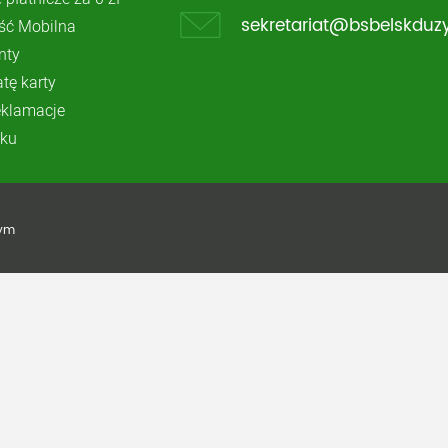
ć Mobilna
sekretariat@bsbelskduzy
nty
atę karty
reklamacje
ku
żym