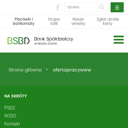
Szukaj
Placówki i
Grupa
Nasze
Zgłoś utratę
bankomaty
SGB
serwisy
karty
Strona główna
ofertapracywww
NA SKRÓTY
PSD2
RODO
Kontakt