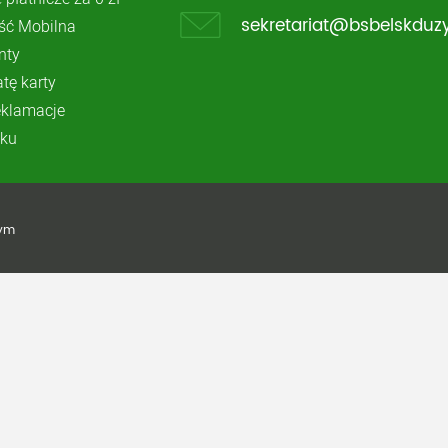
ć Mobilna
sekretariat@bsbelskduzy
nty
atę karty
reklamacje
ku
żym