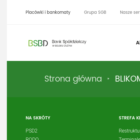
Placówki i bankomaty
Grupa SGB
Nasze ser
A
Strona główna
BLIKO
NA SKRÓTY
STREFA K
PSD2
Restruktu
RODO
Terminale