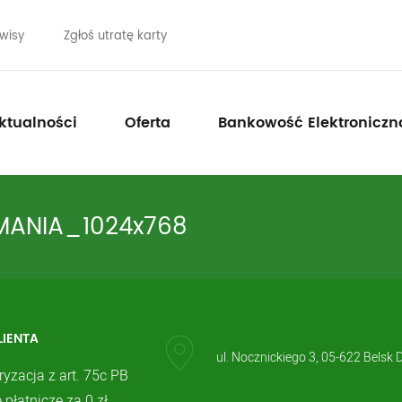
wisy
Zgłoś utratę karty
ktualności
Oferta
Bankowość Elektroniczn
MANIA_1024x768
LIENTA
ul. Nocznickiego 3, 05-622 Belsk 
ryzacja z art. 75c PB
 płatnicze za 0 zł